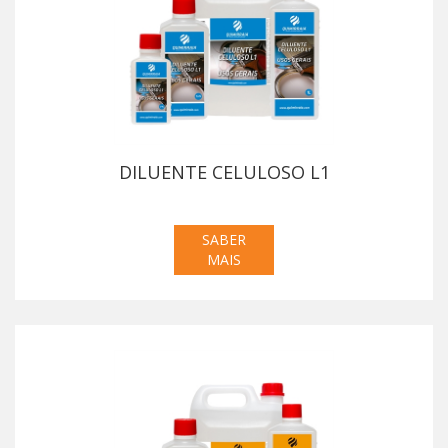
DILUENTE CELULOSO L1
SABER
MAIS