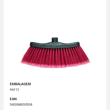
EMBALAGEM
Atd 12
EAN
5603068350558